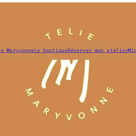
de Maryvonne
La boutique
Réserver mon atelier
Mi
 théière